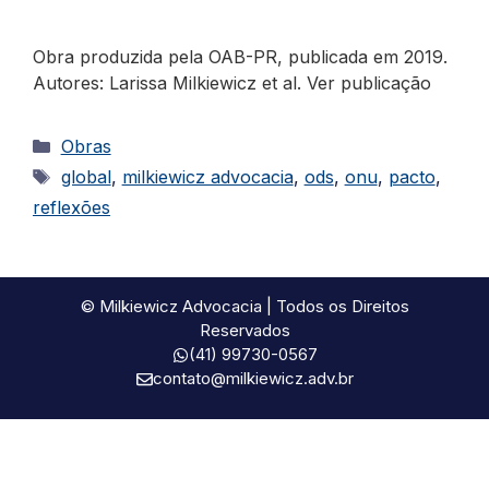
Obra produzida pela OAB-PR, publicada em 2019.
Autores: Larissa Milkiewicz et al. Ver publicação
Categorias
Obras
Tags
global
,
milkiewicz advocacia
,
ods
,
onu
,
pacto
,
reflexões
© Milkiewicz Advocacia | Todos os Direitos
Reservados
(41) 99730-0567
contato@milkiewicz.adv.br