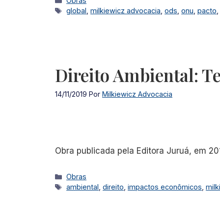
Obras
Tags
global
,
milkiewicz advocacia
,
ods
,
onu
,
pacto
Direito Ambiental: T
14/11/2019
Por
Milkiewicz Advocacia
Obra publicada pela Editora Juruá, em 201
Categorias
Obras
Tags
ambiental
,
direito
,
impactos econômicos
,
milk