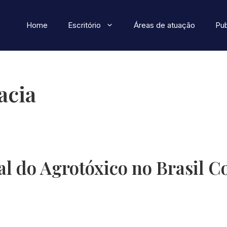
Home
Escritório
Áreas de atuação
Pu
acia
l do Agrotóxico no Brasil 