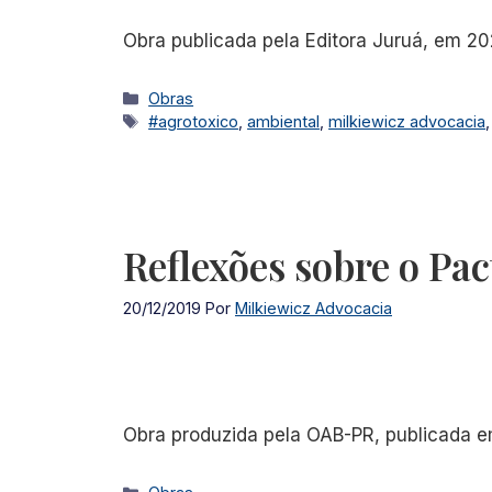
Obra publicada pela Editora Juruá, em 202
Categorias
Obras
Tags
#agrotoxico
,
ambiental
,
milkiewicz advocacia
Reflexões sobre o Pa
20/12/2019
Por
Milkiewicz Advocacia
Obra produzida pela OAB-PR, publicada em 
Categorias