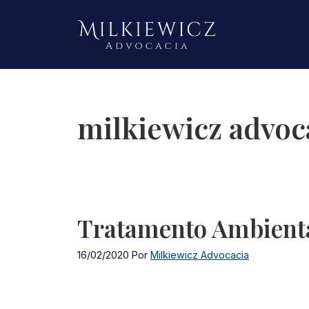
Pular
para
o
conteúdo
milkiewicz advoc
Tratamento Ambienta
16/02/2020
Por
Milkiewicz Advocacia